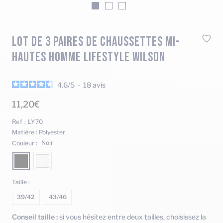
Aller
Aller
Aller
au
au
au
slide
slide
slide
LOT DE 3 PAIRES DE CHAUSSETTES MI-
1
2
3
HAUTES HOMME LIFESTYLE WILSON
4.6
/
5
-
18
avis
11,20€
Ref :
LY70
Matière :
Polyester
Noir
Couleur :
Taille :
39/42
43/46
Conseil taille :
si vous hésitez entre deux tailles, choisissez la