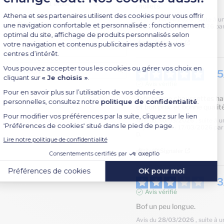
1
étoile
0
mollets
Avis du
10/04/2026
, suite à u
Trier les avis
expérience du
25/03/2026
pa
Utile
(0)
Signaler
5
Avis vérifié
Très bonne chaussettes hau
et bon prix  et bonne qualit
Avis du
30/03/2026
, suite à 
expérience du
17/03/2026
pa
D.
Utile
(0)
Signaler
3
Avis vérifié
Bof un peu longue.
Avis du
28/03/2026
, suite à 