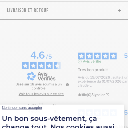
LIVRAISON ET RETOUR
4.6
5
/
5
Avis vérifié
Tres bon produit
Avis du
15/07/2026
, suite à u
expérience du
01/07/2026
pa
Basé sur
18
avis soumis à un
claude L.
contrôle
Voir tous les avis sur ce site
Utile
(0)
Signaler
5
étoiles
11
5
4
étoiles
6
3
étoiles
1
Avis vérifié
2
étoiles
0
Très bon produit tiens bien 